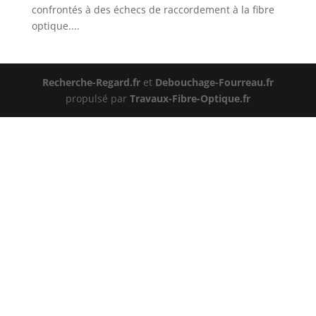
confrontés à des échecs de raccordement à la fibre
optique....
Recherche-Regard.fr
et
Debouchage-Fourreau.fr
propulsé par
Travaux-Fibre-Optique.fr