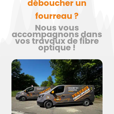
déboucher un
fourreau ?
Nous vous
accompagnons dans
vos travaux de fibre
optique !