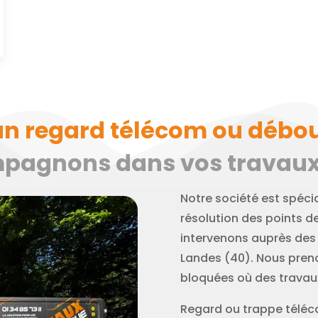
un regard télécom ou débo
agnons dans vos travaux d
Notre société est spécia
résolution des points d
intervenons auprès des 
Landes (40). Nous preno
bloquées où des travaux
Regard ou trappe téléc