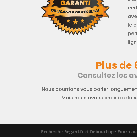
cer
ave
le 
per
lign
Plus de 
Consultez les av
Nous pourrions vous parler longuement
Mais nous avons choisi de laiss
Recherche-Regard.fr
et
Debouchage-Fourreau.