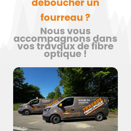
déboucher un
fourreau ?
Nous vous
accompagnons dans
vos travaux de fibre
optique !