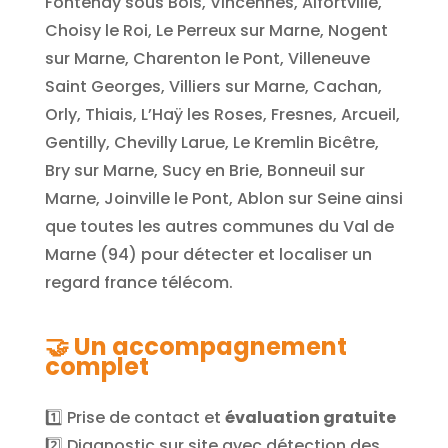
Fontenay sous Bois, Vincennes, Alfortville,
Choisy le Roi, Le Perreux sur Marne, Nogent
sur Marne, Charenton le Pont, Villeneuve
Saint Georges, Villiers sur Marne, Cachan,
Orly, Thiais, L’Haÿ les Roses, Fresnes, Arcueil,
Gentilly, Chevilly Larue, Le Kremlin Bicêtre,
Bry sur Marne, Sucy en Brie, Bonneuil sur
Marne, Joinville le Pont, Ablon sur Seine ainsi
que toutes les autres communes du Val de
Marne (94) pour détecter et localiser un
regard france télécom.
🤝
Un accompagnement
complet
1️⃣ Prise de contact et
évaluation gratuite
2️⃣ Diagnostic sur site avec détection des