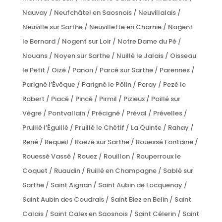
Nauvay / Neufchâtel en Saosnois / Neuvillalais /
Neuville sur Sarthe / Neuvillette en Charnie / Nogent
le Bernard / Nogent sur Loir / Notre Dame du Pé /
Nouans / Noyen sur Sarthe / Nuillé le Jalais / Oisseau
le Petit / Oizé / Panon / Parcé sur Sarthe / Parennes /
Parigné l’Évêque / Parigné le Pôlin / Peray / Pezé le
Robert / Piacé / Pincé / Pirmil / Pizieux / Poillé sur
Vègre / Pontvallain / Précigné / Préval / Prévelles /
Pruillé l’Éguillé / Pruillé le Chétif / La Quinte / Rahay /
René / Requeil / Roëzé sur Sarthe / Rouessé Fontaine /
Rouessé Vassé / Rouez / Rouillon / Rouperroux le
Coquet / Ruaudin / Ruillé en Champagne / Sablé sur
Sarthe / Saint Aignan / Saint Aubin de Locquenay /
Saint Aubin des Coudrais / Saint Biez en Belin / Saint
Calais / Saint Calex en Saosnois / Saint Célerin / Saint