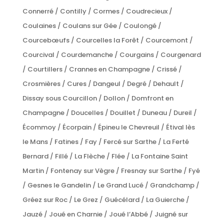
Connerré / Contilly / Cormes / Coudrecieux /
Coulaines / Coulans sur Gée / Coulongé /
Courcebœufs / Courcelles la Forêt / Courcemont /
Courcival / Courdemanche / Courgains / Courgenard
/ Courtillers / Crannes en Champagne / Crissé /
Crosmières / Cures / Dangeul / Degré / Dehault /
Dissay sous Courcillon / Dollon / Domfront en
Champagne / Doucelles / Douillet / Duneau / Dureil /
Écommoy / Écorpain / Épineu le Chevreuil / Étival lès
le Mans / Fatines / Fay / Fercé sur Sarthe / La Ferté
Bernard / Fillé / La Flèche / Flée / La Fontaine Saint
Martin / Fontenay sur Vègre / Fresnay sur Sarthe / Fyé
/ Gesnes le Gandelin / Le Grand Lucé / Grandchamp /
Gréez sur Roc / Le Grez / Guécélard / La Guierche /
Jauzé / Joué en Charnie / Joué l’Abbé / Juigné sur