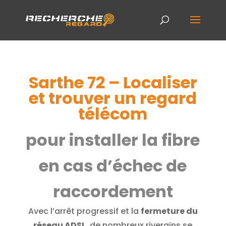
Sarthe 72 – Localiser
et trouver un regard
télécom
pour installer la fibre
en cas d’échec de
raccordement
Avec l’arrêt progressif et la
fermeture du
réseau ADSL
, de nombreux riverains se