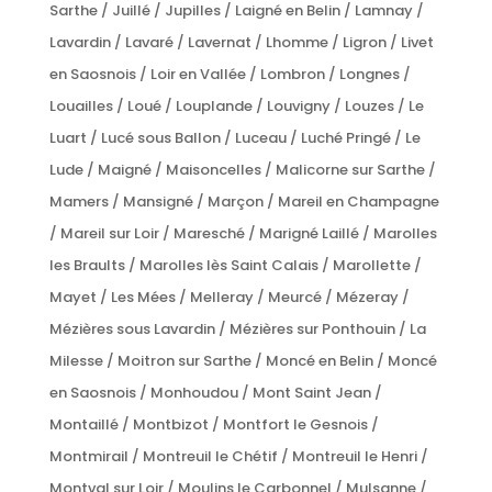
Sarthe / Juillé / Jupilles / Laigné en Belin / Lamnay /
Lavardin / Lavaré / Lavernat / Lhomme / Ligron / Livet
en Saosnois / Loir en Vallée / Lombron / Longnes /
Louailles / Loué / Louplande / Louvigny / Louzes / Le
Luart / Lucé sous Ballon / Luceau / Luché Pringé / Le
Lude / Maigné / Maisoncelles / Malicorne sur Sarthe /
Mamers / Mansigné / Marçon / Mareil en Champagne
/ Mareil sur Loir / Maresché / Marigné Laillé / Marolles
les Braults / Marolles lès Saint Calais / Marollette /
Mayet / Les Mées / Melleray / Meurcé / Mézeray /
Mézières sous Lavardin / Mézières sur Ponthouin / La
Milesse / Moitron sur Sarthe / Moncé en Belin / Moncé
en Saosnois / Monhoudou / Mont Saint Jean /
Montaillé / Montbizot / Montfort le Gesnois /
Montmirail / Montreuil le Chétif / Montreuil le Henri /
Montval sur Loir / Moulins le Carbonnel / Mulsanne /