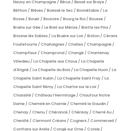
Neuvy en Champagne / Bérus / Bessé sur Braye /
Béthon / Blèves / Boëssé le Sec / Bonnétable / La
Bosse / Bouër / Bouloire / Bourg le Roi / Bousse /
Brains sur Gée / Le Breil sur Mérize / Brette les Pins /
Briosne lès Sables / La Bruère sur Loir / Brûlon / Cérans
Foulletourte / Chahaignes / Challes / Champagné /
Champfleur / Champrond / Changé / Chantenay
Villedieu / La Chapelle aux Choux / La Chapelle
d’Aligné / La Chapelle du Bois / La Chapelle Huon / La
Chapelle Saint Aubin / La Chapelle Saint Fray / La
Chapelle Saint Rémy / La Chartre sur le Loir /
Chassillé / Château l’Hermitage / Chaufour Notre
Dame / Chemiré en Charnie / Chemiré le Gaudin /
Chenay / Chenu / Chérancé / Chérisay / Cherré Au /
Chevillé / Clermont Créans / Cogners / Commerveil /
Conflans sur Anille / Congé sur Orne / Conlie /