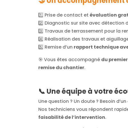
🤝
Un accompagnement 
1️⃣ Prise de contact et
évaluation gra
2️⃣ Diagnostic sur site avec détection
3️⃣ Travaux de terrassement pour la re
4️⃣ Réalisation des travaux et aiguilla
5️⃣ Remise d’un
rapport technique av
🎯 Vous êtes accompagné
du premier
remise du chantier
.
📞
Une équipe à votre éco
Une question ? Un doute ? Besoin d’un 
Nos techniciens vous répondent rapid
faisabilité de l’intervention
.