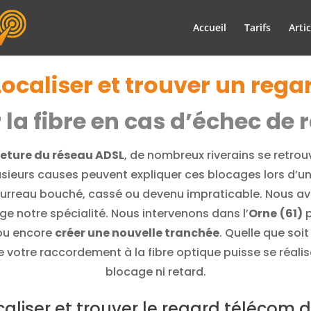
Accueil
Tarifs
Artic
Localiser et trouver un reg
r la fibre en cas d’échec d
eture du réseau ADSL
, de nombreux riverains se retro
lusieurs causes peuvent expliquer ces blocages lors d’u
rreau bouché, cassé ou devenu impraticable. Nous avons 
ge notre spécialité. Nous intervenons dans l’
Orne
(61)
p
 ou encore
créer une nouvelle tranchée
. Quelle que soi
ue votre raccordement à la fibre optique puisse se réalis
blocage ni retard.
caliser et trouver le regard télécom d