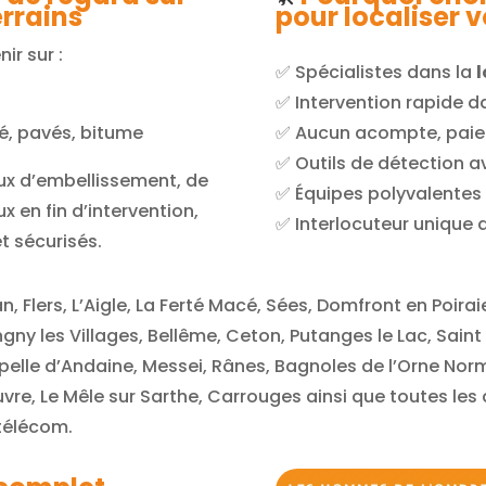
errains
pour localiser 
ir sur :
✅ Spécialistes dans la
l
r
✅ Intervention rapide d
bé, pavés, bitume
✅ Aucun acompte, paiem
✅ Outils de détection a
ux d’embellissement, de
✅ Équipes polyvalentes
x en fin d’intervention,
✅ Interlocuteur unique du
t sécurisés.
, Flers, L’Aigle, La Ferté Macé, Sées, Domfront en Poira
gny les Villages, Bellême, Ceton, Putanges le Lac, Saint
pelle d’Andaine, Messei, Rânes, Bagnoles de l’Orne Nor
uvre, Le Mêle sur Sarthe, Carrouges
ainsi que toutes le
 télécom.