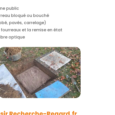
ne public
ourreau bloqué ou bouché
obé, pavés, carrelage)
e fourreaux et la remise en état
fibre optique
sir Recherche-Regard.fr