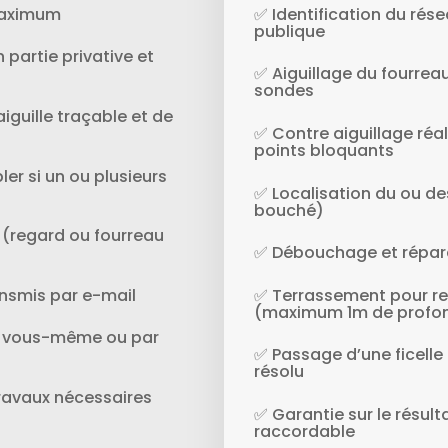
 maximum
✅ Identification du rése
publique
 partie privative et
✅ Aiguillage du fourreau 
sondes
aiguille traçable et de
✅ Contre aiguillage réal
points bloquants
ler si un ou plusieurs
✅ Localisation du ou d
bouché)
 (regard ou fourreau
✅ Débouchage et répara
nsmis par e-mail
✅ Terrassement pour re
(maximum 1m de profo
aux vous-même ou par
✅ Passage d’une ficelle 
résolu
travaux nécessaires
✅ Garantie sur le résult
raccordable