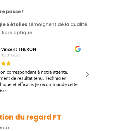
re passe !
le 5 étoiles
témoignent de la qualité
fibre optique.
Vincent THERON
kristof 
15/01/2026
14/01/202
on correspondant à notre attente,
Entreprise sérieu
ent de résultat tenu. Technicien
problématique d'i
ique et efficace. Je recommande cette
la recherche du 
se.
chantier propre e
je recommande 
Lire la suite
tion du regard FT
vaux :