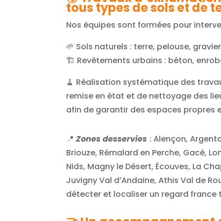
tous types de sols et de t
Nos équipes sont formées pour interven
🌱 Sols naturels : terre, pelouse, gravie
🏗️ Revêtements urbains : béton, enro
🧹 Réalisation systématique des trava
remise en état et de nettoyage des lieu
afin de garantir des espaces propres e
📍
Zones desservies
:
Alençon, Argentan
Briouze, Rémalard en Perche, Gacé, Lon
Nids, Magny le Désert, Écouves, La Cha
Juvigny Val d’Andaine, Athis Val de Ro
détecter et localiser un regard france