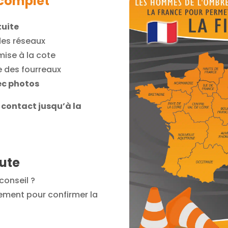
complet
tuite
 des réseaux
mise à la cote
ge des fourreaux
ec photos
 contact jusqu’à la
ute
conseil ?
ement pour confirmer la