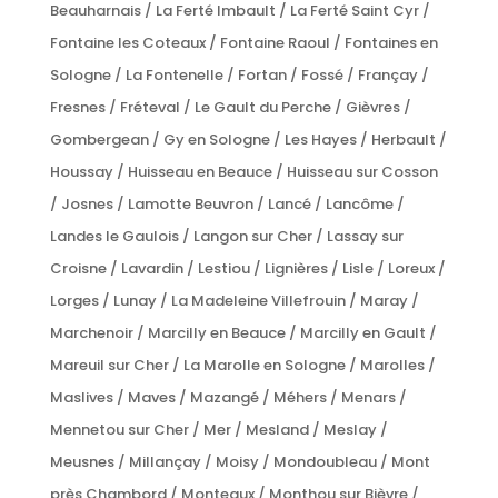
Beauharnais / La Ferté Imbault / La Ferté Saint Cyr /
Fontaine les Coteaux / Fontaine Raoul / Fontaines en
Sologne / La Fontenelle / Fortan / Fossé / Françay /
Fresnes / Fréteval / Le Gault du Perche / Gièvres /
Gombergean / Gy en Sologne / Les Hayes / Herbault /
Houssay / Huisseau en Beauce / Huisseau sur Cosson
/ Josnes / Lamotte Beuvron / Lancé / Lancôme /
Landes le Gaulois / Langon sur Cher / Lassay sur
Croisne / Lavardin / Lestiou / Lignières / Lisle / Loreux /
Lorges / Lunay / La Madeleine Villefrouin / Maray /
Marchenoir / Marcilly en Beauce / Marcilly en Gault /
Mareuil sur Cher / La Marolle en Sologne / Marolles /
Maslives / Maves / Mazangé / Méhers / Menars /
Mennetou sur Cher / Mer / Mesland / Meslay /
Meusnes / Millançay / Moisy / Mondoubleau / Mont
près Chambord / Monteaux / Monthou sur Bièvre /