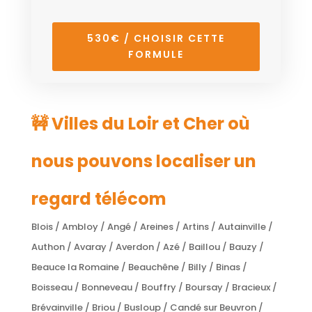
530€ / CHOISIR CETTE
FORMULE
🚧 Villes du Loir et Cher où
nous pouvons localiser un
regard télécom
Blois / Ambloy / Angé / Areines / Artins / Autainville /
Authon / Avaray / Averdon / Azé / Baillou / Bauzy /
Beauce la Romaine / Beauchêne / Billy / Binas /
Boisseau / Bonneveau / Bouffry / Boursay / Bracieux /
Brévainville / Briou / Busloup / Candé sur Beuvron /