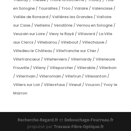
en Sologne / Tourailles / Troo / Valaire / Valencisse /
Vallée de Ronsard / Vallières les Grandes / Valloire
sur Cisse / Veilleins / Vendôme / Vernou en Sologne /
Veuzain sur Loire / Vievy le Rayé / Villavard / La Ville
aux Clercs / Villebarou / Villebout / Villechauve /
Villedieu le Château / Villefranche sur Cher /
Villefrancœur / Villeherviers / Villemardy / Villeneuve
Frouville / Villeny / Villeporcher / Villerable / Villerbon
/ Villermain / Villeromain / Villetrun / Villexanton /
Villiers sur Loir / Villiersfaux / Vineuil / Vouzon / Yvoy le
Marron
Recherche-Regard.fr
et
Debouchage-Fourreau.fr
propulsé par
Travaux-Fibre-Optique.fr