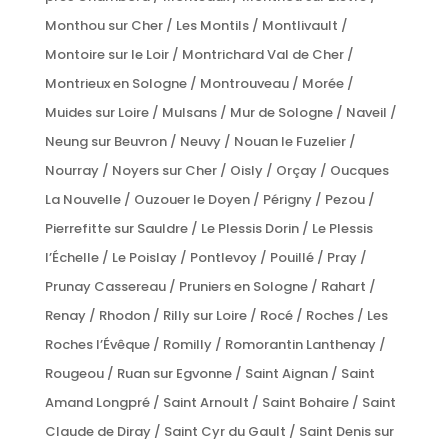
Monthou sur Cher / Les Montils / Montlivault /
Montoire sur le Loir / Montrichard Val de Cher /
Montrieux en Sologne / Montrouveau / Morée /
Muides sur Loire / Mulsans / Mur de Sologne / Naveil /
Neung sur Beuvron / Neuvy / Nouan le Fuzelier /
Nourray / Noyers sur Cher / Oisly / Orçay / Oucques
La Nouvelle / Ouzouer le Doyen / Périgny / Pezou /
Pierrefitte sur Sauldre / Le Plessis Dorin / Le Plessis
l’Échelle / Le Poislay / Pontlevoy / Pouillé / Pray /
Prunay Cassereau / Pruniers en Sologne / Rahart /
Renay / Rhodon / Rilly sur Loire / Rocé / Roches / Les
Roches l’Évêque / Romilly / Romorantin Lanthenay /
Rougeou / Ruan sur Egvonne / Saint Aignan / Saint
Amand Longpré / Saint Arnoult / Saint Bohaire / Saint
Claude de Diray / Saint Cyr du Gault / Saint Denis sur