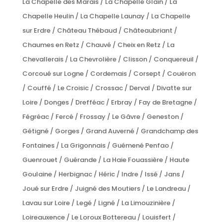
La Chapelle des Marais / La Chapelle Glain / La
Chapelle Heulin / La Chapelle Launay / La Chapelle
sur Erdre / Château Thébaud / Châteaubriant /
Chaumes en Retz / Chauvé / Cheix en Retz / La
Chevallerais / La Chevrolière / Clisson / Conquereuil /
Corcoué sur Logne / Cordemais / Corsept / Couëron
/ Couffé / Le Croisic / Crossac / Derval / Divatte sur
Loire / Donges / Drefféac / Erbray / Fay de Bretagne /
Fégréac / Fercé / Frossay / Le Gâvre / Geneston /
Gétigné / Gorges / Grand Auverné / Grandchamp des
Fontaines / La Grigonnais / Guémené Penfao /
Guenrouet / Guérande / La Haie Fouassière / Haute
Goulaine / Herbignac / Héric / Indre / Issé / Jans /
Joué sur Erdre / Juigné des Moutiers / Le Landreau /
Lavau sur Loire / Legé / Ligné / La Limouzinière /
Loireauxence / Le Loroux Bottereau / Louisfert /