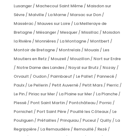
Lusanger / Machecoul Saint Même / Maisdon sur
Sèvre / Malville / La Marne / Marsac sur Don /
Massérac / Mauves sur Loire / La Meilleraye de
Bretagne / Mésanger / Mesquer / Missillac / Moisdon
la Rivière / Monnières / La Montagne / Montbert /
Montoir de Bretagne / Montrelais / Mouais / Les
Moutiers en Retz / Mouzeil / Mouzillon / Nort sur Erdre
/ Notre Dame des Landes / Noyal sur Brutz / Nozay /
Orvault / Oudon / Paimbœuf / Le Pallet / Pannecé /
Paulx / Le Pellerin / Petit Auverné / Petit Mars / Pierric /
Le Pin / Piriac sur Mer / La Plaine sur Mer / La Planche /
Plessé / Pont Saint Martin / Pontchâteau / Pornic /
Pornichet / Port Saint Père / Pouillé les Côteaux / Le
Pouliguen / Préfailles / Prinquiau / Puceul / Quilly / La
Regrippière / La Remaudière / Remouillé / Rezé /