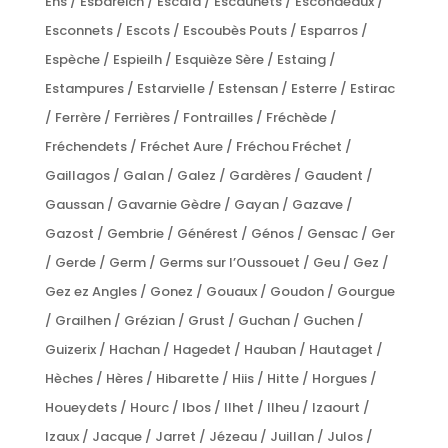
Ens / Esbareich / Escala / Escaunets / Escondeaux /
Esconnets / Escots / Escoubès Pouts / Esparros /
Espèche / Espieilh / Esquièze Sère / Estaing /
Estampures / Estarvielle / Estensan / Esterre / Estirac
/ Ferrère / Ferrières / Fontrailles / Fréchède /
Fréchendets / Fréchet Aure / Fréchou Fréchet /
Gaillagos / Galan / Galez / Gardères / Gaudent /
Gaussan / Gavarnie Gèdre / Gayan / Gazave /
Gazost / Gembrie / Générest / Génos / Gensac / Ger
/ Gerde / Germ / Germs sur l’Oussouet / Geu / Gez /
Gez ez Angles / Gonez / Gouaux / Goudon / Gourgue
/ Grailhen / Grézian / Grust / Guchan / Guchen /
Guizerix / Hachan / Hagedet / Hauban / Hautaget /
Hèches / Hères / Hibarette / Hiis / Hitte / Horgues /
Houeydets / Hourc / Ibos / Ilhet / Ilheu / Izaourt /
Izaux / Jacque / Jarret / Jézeau / Juillan / Julos /