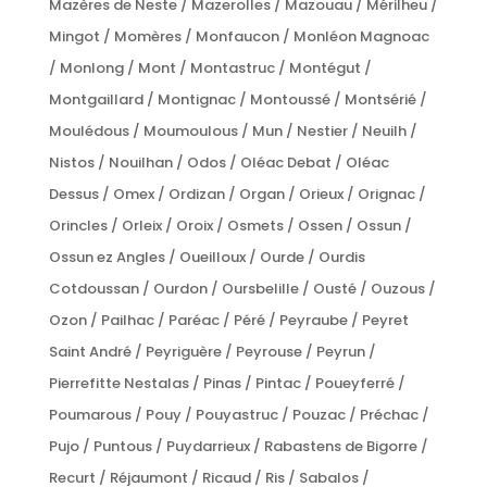
Mazères de Neste / Mazerolles / Mazouau / Mérilheu /
Mingot / Momères / Monfaucon / Monléon Magnoac
/ Monlong / Mont / Montastruc / Montégut /
Montgaillard / Montignac / Montoussé / Montsérié /
Moulédous / Moumoulous / Mun / Nestier / Neuilh /
Nistos / Nouilhan / Odos / Oléac Debat / Oléac
Dessus / Omex / Ordizan / Organ / Orieux / Orignac /
Orincles / Orleix / Oroix / Osmets / Ossen / Ossun /
Ossun ez Angles / Oueilloux / Ourde / Ourdis
Cotdoussan / Ourdon / Oursbelille / Ousté / Ouzous /
Ozon / Pailhac / Paréac / Péré / Peyraube / Peyret
Saint André / Peyriguère / Peyrouse / Peyrun /
Pierrefitte Nestalas / Pinas / Pintac / Poueyferré /
Poumarous / Pouy / Pouyastruc / Pouzac / Préchac /
Pujo / Puntous / Puydarrieux / Rabastens de Bigorre /
Recurt / Réjaumont / Ricaud / Ris / Sabalos /