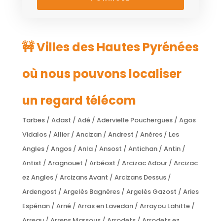
🚧 Villes des Hautes Pyrénées
où nous pouvons localiser
un regard télécom
Tarbes / Adast / Adé / Adervielle Pouchergues / Agos
Vidalos / Allier / Ancizan / Andrest / Anères / Les
Angles / Angos / Anla / Ansost / Antichan / Antin /
Antist / Aragnouet / Arbéost / Arcizac Adour / Arcizac
ez Angles / Arcizans Avant / Arcizans Dessus /
Ardengost / Argelès Bagnères / Argelès Gazost / Aries
Espénan / Arné / Arras en Lavedan / Arrayou Lahitte /
Arreau / Arrens Marsous / Arrodets / Arrodets ez