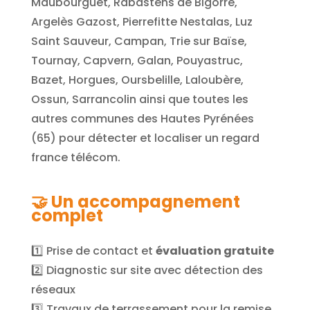
Maubourguet, Rabastens de Bigorre,
Argelès Gazost, Pierrefitte Nestalas, Luz
Saint Sauveur, Campan, Trie sur Baïse,
Tournay, Capvern, Galan, Pouyastruc,
Bazet, Horgues, Oursbelille, Laloubère,
Ossun, Sarrancolin
ainsi que toutes les
autres communes des Hautes Pyrénées
(65) pour détecter et localiser un regard
france télécom.
🤝
Un accompagnement
complet
1️⃣ Prise de contact et
évaluation gratuite
2️⃣ Diagnostic sur site avec détection des
réseaux
3️⃣ Travaux de terrassement pour la remise