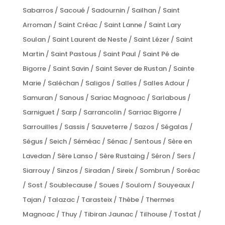
Sabarros / Sacoué / Sadournin / Sailhan / Saint
Arroman / Saint Créac / Saint Lanne / Saint Lary
Soulan / Saint Laurent de Neste / Saint Lézer / Saint
Martin / Saint Pastous / Saint Paul / Saint Pé de
Bigorre / Saint Savin / Saint Sever de Rustan / Sainte
Marie / Saléchan / Saligos / Salles / Salles Adour /
Samuran / Sanous / Sariac Magnoac / Sarlabous /
Sarniguet / Sarp / Sarrancolin / Sarriac Bigorre /
Sarrouilles / Sassis / Sauveterre / Sazos / Ségalas /
Ségus / Seich / Séméac / Sénac / Sentous / Sère en
Lavedan / Sère Lanso / Sère Rustaing / Séron / Sers /
Siarrouy / Sinzos / Siradan / Sireix / Sombrun / Soréac
/ Sost / Soublecause / Soues / Soulom / Souyeaux /
Tajan / Talazac / Tarasteix / Thèbe / Thermes
Magnoac / Thuy / Tibiran Jaunac / Tilhouse / Tostat /