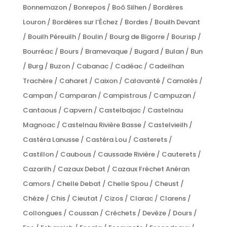
Bonnemazon / Bonrepos / Boô Silhen / Bordères
Louron / Bordères sur l’Échez / Bordes / Bouilh Devant
/ Bouilh Péreuilh / Boulin / Bourg de Bigorre / Bourisp /
Bourréac / Bours / Bramevaque / Bugard / Bulan / Bun
/ Burg / Buzon / Cabanac / Cadéac / Cadeilhan
Trachère / Caharet / Caixon / Calavanté / Camalès /
Campan / Camparan / Campistrous / Campuzan /
Cantaous / Capvern / Castelbajac / Castelnau
Magnoac / Castelnau Rivière Basse / Castelvieilh /
Castéra Lanusse / Castéra Lou / Casterets /
Castillon / Caubous / Caussade Rivière / Cauterets /
Cazarilh / Cazaux Debat / Cazaux Fréchet Anéran
Camors / Chelle Debat / Chelle Spou / Cheust /
Chèze / Chis / Cieutat / Cizos / Clarac / Clarens /
Collongues / Coussan / Créchets / Devèze / Dours /