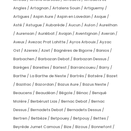
Angles / Artagnan / Artalens Souin / Artiguemy /
Artigues / Aspin Aure / Aspin en Lavedan / Asque /
Asté / Astugue / Aubarède / Aucun / Aulon / Aureilhan
/ Aurensan / Auriébat / Avajan / Aventignan / Averan /
Aveux / Avezac Prat Lahitte / Ayros Arbouix / Ayzac
Ost / Azereix / Azet / Bagnères de Bigorre / Banios /
Barbachen / Barbazan Debat / Barbazan Dessus /
Barèges / Bareilles / Barlest / Barrancoueu / Barry /
Barthe / La Barthe de Neste / Bartrès / Batsère / Bazet
/ Bazillac / Bazordan / Bazus Aure / Bazus Neste /
Beaucens / Beaudéan / Bégole / Bénac / Benqué
Molère / Berbérust Lias / Bernac Debat / Bernac
Dessus / Bernadets Debat / Bernadets Dessus /
Bertren / Betbèze / Betpouey / Betpouy / Bettes /
Beyrède Jumet Camous / Bize / Bizous / Bonnefont /