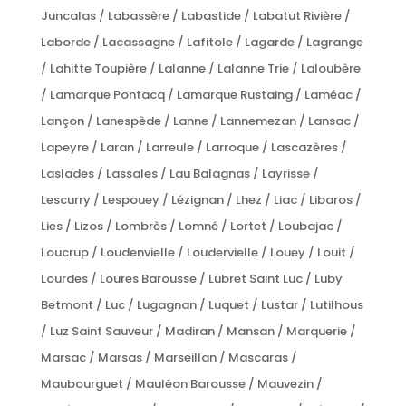
Juncalas / Labassère / Labastide / Labatut Rivière /
Laborde / Lacassagne / Lafitole / Lagarde / Lagrange
/ Lahitte Toupière / Lalanne / Lalanne Trie / Laloubère
/ Lamarque Pontacq / Lamarque Rustaing / Laméac /
Lançon / Lanespède / Lanne / Lannemezan / Lansac /
Lapeyre / Laran / Larreule / Larroque / Lascazères /
Laslades / Lassales / Lau Balagnas / Layrisse /
Lescurry / Lespouey / Lézignan / Lhez / Liac / Libaros /
Lies / Lizos / Lombrès / Lomné / Lortet / Loubajac /
Loucrup / Loudenvielle / Loudervielle / Louey / Louit /
Lourdes / Loures Barousse / Lubret Saint Luc / Luby
Betmont / Luc / Lugagnan / Luquet / Lustar / Lutilhous
/ Luz Saint Sauveur / Madiran / Mansan / Marquerie /
Marsac / Marsas / Marseillan / Mascaras /
Maubourguet / Mauléon Barousse / Mauvezin /