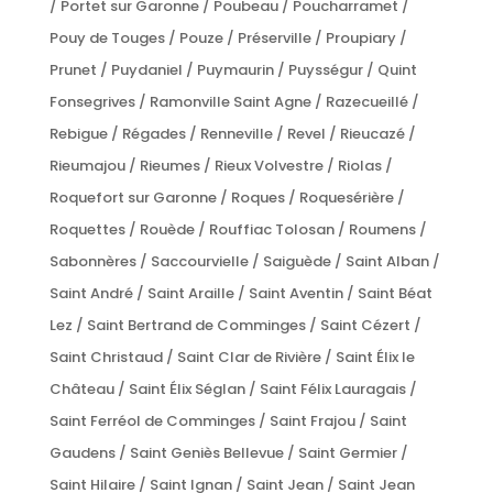
/ Portet sur Garonne / Poubeau / Poucharramet /
Pouy de Touges / Pouze / Préserville / Proupiary /
Prunet / Puydaniel / Puymaurin / Puysségur / Quint
Fonsegrives / Ramonville Saint Agne / Razecueillé /
Rebigue / Régades / Renneville / Revel / Rieucazé /
Rieumajou / Rieumes / Rieux Volvestre / Riolas /
Roquefort sur Garonne / Roques / Roquesérière /
Roquettes / Rouède / Rouffiac Tolosan / Roumens /
Sabonnères / Saccourvielle / Saiguède / Saint Alban /
Saint André / Saint Araille / Saint Aventin / Saint Béat
Lez / Saint Bertrand de Comminges / Saint Cézert /
Saint Christaud / Saint Clar de Rivière / Saint Élix le
Château / Saint Élix Séglan / Saint Félix Lauragais /
Saint Ferréol de Comminges / Saint Frajou / Saint
Gaudens / Saint Geniès Bellevue / Saint Germier /
Saint Hilaire / Saint Ignan / Saint Jean / Saint Jean