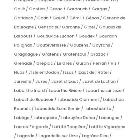
Galié / Ganties / Garac / Gardouch / Gargas /
Garidech / Garin / Gauré / Gémil / Génos / Gensac de
Boulogne / Gensac sur Garonne / Gibel / Gouaux de
Larboust / Gouaux de Luchon / Goudex / Gourdan
Polignan / Goutevernisse / Gouzens / Goyrans /
Gragnague / Gratens / Gratentour / Grazac /
Grenade / Grépiac / Le Grès / Guran / Herran / His /
Huos / L’Isle en Dodon / Issus / Izaut de l’Hôtel /
Jurvielle / Juzes / Juzet d’Izaut / Juzet de Luchon /
Labarthe Inard / Labarthe Rivière / Labarthe sur Lèze /
Labastide Beauvoir / Labastide Clermont / Labastide
Paumès / Labastide Saint Sernin / Labastidette /
Labège / Labroquère / Labruyère Dorsa / Lacaugne /
Lacroix Falgarde / Laffite Toupière / Lafitte Vigordane
/ Lagarde / Lagardelle sur Lèze / Lagrâce Dieu /