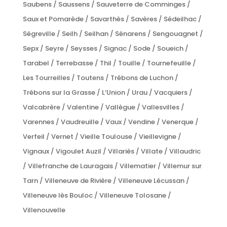
Saubens / Saussens / Sauveterre de Comminges /
Saux et Pomarède / Savarthès / Savères / Sédeilhac /
Ségreville / Seilh / Seilhan / Sénarens / Sengouagnet /
Sepx / Seyre / Seysses / Signac / Sode / Soueich /
Tarabel / Terrebasse / Thil / Touille / Tournefeuille /
Les Tourreilles / Toutens / Trébons de Luchon /
Trébons sur la Grasse / L’Union / Urau / Vacquiers /
Valcabrère / Valentine / Vallègue / Vallesvilles /
Varennes / Vaudreuille / Vaux / Vendine / Venerque /
Verfeil / Vernet / Vieille Toulouse / Vieillevigne /
Vignaux / Vigoulet Auzil / Villariès / Villate / Villaudric
/ Villefranche de Lauragais / Villematier / Villemur sur
Tarn / Villeneuve de Rivière / Villeneuve Lécussan /
Villeneuve lès Bouloc / Villeneuve Tolosane /
Villenouvelle