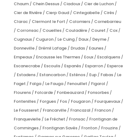
Chaum / Chein Dessus / Ciadoux / Cier de Luchon /
Cier de Rivière / Cierp Gaud / Cintegabelle / Cirès /
Clarac / Clermont le Fort / Colomiers / Cornebarrieu
/ Corronsac / Coueilles / Couladère / Couret / Cox /
Cugnaux / Cuguron / Le Cuing / Daux / Deyme /
Donneville / Drémil Lafage / Drudas / Eaunes /
Empeaux / Encausse les Thermes / Eoux / Escalquens /
Escanecrabe / Escoulis / Espanès / Esparron / Esperce
/ Estadens / Estancarbon / Esténos / Eup / Fabas / Le
Faget / Falga / Le Fauga / Fenouillet / Figarol /
Flourens / Folcarde / Fonbeauzard / Fonsorbes /
Fontenilles / Forgues / Fos / Fougaron / Fourquevaux /
Le Fousseret / Francarville / Francazal / Francon /
Franquevielle / Le Fréchet / Fronsac / Frontignan de
Comminges / Frontignan Savès / Fronton / Frouzins /
Fustignac / Gagnac sur Garonne / Gaillac Toulza /