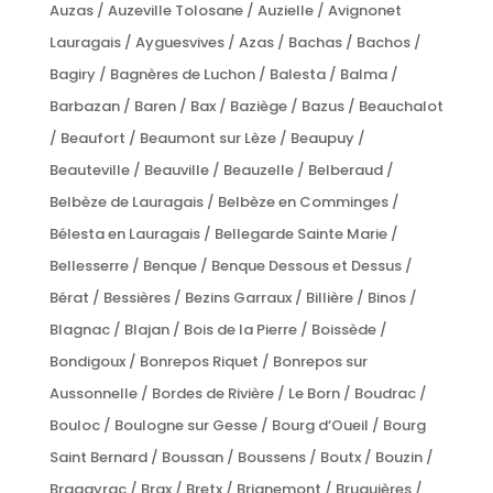
Auzas / Auzeville Tolosane / Auzielle / Avignonet
Lauragais / Ayguesvives / Azas / Bachas / Bachos /
Bagiry / Bagnères de Luchon / Balesta / Balma /
Barbazan / Baren / Bax / Baziège / Bazus / Beauchalot
/ Beaufort / Beaumont sur Lèze / Beaupuy /
Beauteville / Beauville / Beauzelle / Belberaud /
Belbèze de Lauragais / Belbèze en Comminges /
Bélesta en Lauragais / Bellegarde Sainte Marie /
Bellesserre / Benque / Benque Dessous et Dessus /
Bérat / Bessières / Bezins Garraux / Billière / Binos /
Blagnac / Blajan / Bois de la Pierre / Boissède /
Bondigoux / Bonrepos Riquet / Bonrepos sur
Aussonnelle / Bordes de Rivière / Le Born / Boudrac /
Bouloc / Boulogne sur Gesse / Bourg d’Oueil / Bourg
Saint Bernard / Boussan / Boussens / Boutx / Bouzin /
Bragayrac / Brax / Bretx / Brignemont / Bruguières /