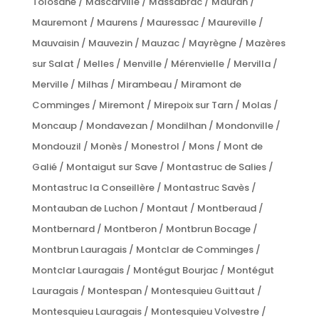
Tolosane / Mascarville / Massabrac / Mauran /
Mauremont / Maurens / Mauressac / Maureville /
Mauvaisin / Mauvezin / Mauzac / Mayrègne / Mazères
sur Salat / Melles / Menville / Mérenvielle / Mervilla /
Merville / Milhas / Mirambeau / Miramont de
Comminges / Miremont / Mirepoix sur Tarn / Molas /
Moncaup / Mondavezan / Mondilhan / Mondonville /
Mondouzil / Monès / Monestrol / Mons / Mont de
Galié / Montaigut sur Save / Montastruc de Salies /
Montastruc la Conseillère / Montastruc Savès /
Montauban de Luchon / Montaut / Montberaud /
Montbernard / Montberon / Montbrun Bocage /
Montbrun Lauragais / Montclar de Comminges /
Montclar Lauragais / Montégut Bourjac / Montégut
Lauragais / Montespan / Montesquieu Guittaut /
Montesquieu Lauragais / Montesquieu Volvestre /