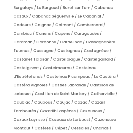
Burgalays / Le Burgaud / Buzet sur Tarn / Cabanac
Cazaux / Cabanac Séguenville / Le Cabanial /
Cadours / Caignac / Calmont / Cambernard /
Cambiac / Canens / Capens / Caragoudes /
Caraman / Carbonne / Cardeilhac / Cassagnabère
Tournas / Cassagne / Castagnac / Castagnède /
Castanet Tolosan / Castelbiague / Castelgaillard /
Castelginest / Castelmaurou / Castelnau
d’Estrétefonds / Castelnau Picampeau / Le Castéra /
Castéra Vignoles / Casties Labrande / Castillon de
Larboust / Castillon de Saint Martory / Cathervielle /
Caubiac / Caubous / Caujac / Cazac / Cazaril
Tambourès / Cazarilh Laspènes / Cazaunous /
Cazaux Layrisse / Cazeaux de Larboust / Cazeneuve
Montaut / Cazères / Cépet / Cessales / Charlas /