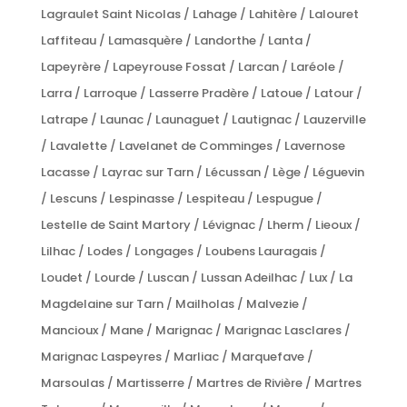
Lagraulet Saint Nicolas / Lahage / Lahitère / Lalouret
Laffiteau / Lamasquère / Landorthe / Lanta /
Lapeyrère / Lapeyrouse Fossat / Larcan / Laréole /
Larra / Larroque / Lasserre Pradère / Latoue / Latour /
Latrape / Launac / Launaguet / Lautignac / Lauzerville
/ Lavalette / Lavelanet de Comminges / Lavernose
Lacasse / Layrac sur Tarn / Lécussan / Lège / Léguevin
/ Lescuns / Lespinasse / Lespiteau / Lespugue /
Lestelle de Saint Martory / Lévignac / Lherm / Lieoux /
Lilhac / Lodes / Longages / Loubens Lauragais /
Loudet / Lourde / Luscan / Lussan Adeilhac / Lux / La
Magdelaine sur Tarn / Mailholas / Malvezie /
Mancioux / Mane / Marignac / Marignac Lasclares /
Marignac Laspeyres / Marliac / Marquefave /
Marsoulas / Martisserre / Martres de Rivière / Martres