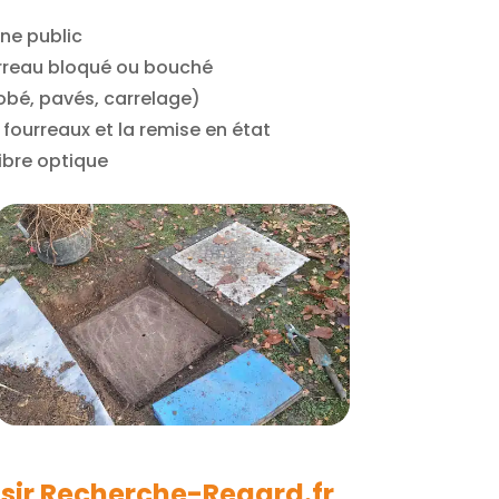
ne public
ourreau bloqué ou bouché
obé, pavés, carrelage)
e fourreaux et la remise en état
fibre optique
sir Recherche-Regard.fr