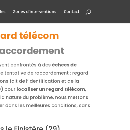
les
Zones d’interventions
Contact
egard télécom
e raccordement
uvent confrontés à des
échecs de
ne tentative de raccordement : regard
fait de l’identification et de la
9)
pour
localiser un regard télécom
,
t la nature du problème, nous mettons
er dans les meilleures conditions, sans
 le Finistère (29)