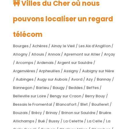
🚧 Villes du Cher où nous
pouvons localiser un regard
télécom
Bourges / Achères / Ainay le Vieil / Les Aix d’Angillon /
Allogny / Allouis / Annoix / Apremont sur Allier / Arçay
/ Arcomps / Ardenais / Argent sur Sauldre /
Argenvières / Arpheuilles / Assigny / Aubigny sur Nère
/ Aubinges / Augy sur Aubois / Avord / Azy / Bannay /
Bannegon / Barlieu / Baugy / Beddes / Beffes /
Belleville sur Loire / Bengy sur Craon / Berry Bouy /
Bessais le Fromental / Blancafort / Blet / Boulleret /
Bouzais / Brécy / Brinay / Brinon sur Sauldre / Bruère
Allichamps / Bué / Bussy / La Celette / La Celle / La