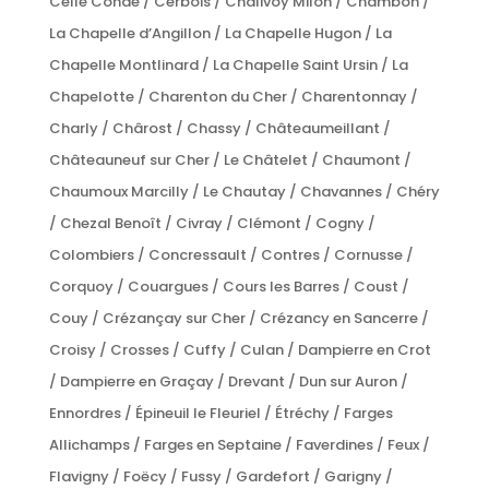
Celle Condé / Cerbois / Chalivoy Milon / Chambon /
La Chapelle d’Angillon / La Chapelle Hugon / La
Chapelle Montlinard / La Chapelle Saint Ursin / La
Chapelotte / Charenton du Cher / Charentonnay /
Charly / Chârost / Chassy / Châteaumeillant /
Châteauneuf sur Cher / Le Châtelet / Chaumont /
Chaumoux Marcilly / Le Chautay / Chavannes / Chéry
/ Chezal Benoît / Civray / Clémont / Cogny /
Colombiers / Concressault / Contres / Cornusse /
Corquoy / Couargues / Cours les Barres / Coust /
Couy / Crézançay sur Cher / Crézancy en Sancerre /
Croisy / Crosses / Cuffy / Culan / Dampierre en Crot
/ Dampierre en Graçay / Drevant / Dun sur Auron /
Ennordres / Épineuil le Fleuriel / Étréchy / Farges
Allichamps / Farges en Septaine / Faverdines / Feux /
Flavigny / Foëcy / Fussy / Gardefort / Garigny /