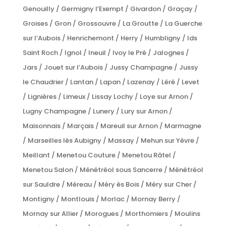
Genouilly / Germigny l’Exempt / Givardon / Graçay /
Groises / Gron / Grossouvre / La Groutte / La Guerche
sur l’Aubois / Henrichemont / Herry / Humbligny / Ids
Saint Roch / Ignol / Ineuil / Ivoy le Pré / Jalognes /
Jars / Jouet sur l’Aubois / Jussy Champagne / Jussy
le Chaudrier / Lantan / Lapan / Lazenay / Léré / Levet
/ Lignières / Limeux / Lissay Lochy / Loye sur Arnon /
Lugny Champagne / Lunery / Lury sur Arnon /
Maisonnais / Marçais / Mareuil sur Arnon / Marmagne
/ Marseilles lès Aubigny / Massay / Mehun sur Yèvre /
Meillant / Menetou Couture / Menetou Râtel /
Menetou Salon / Ménétréol sous Sancerre / Ménétréol
sur Sauldre / Méreau / Méry ès Bois / Méry sur Cher /
Montigny / Montlouis / Morlac / Mornay Berry /
Mornay sur Allier / Morogues / Morthomiers / Moulins