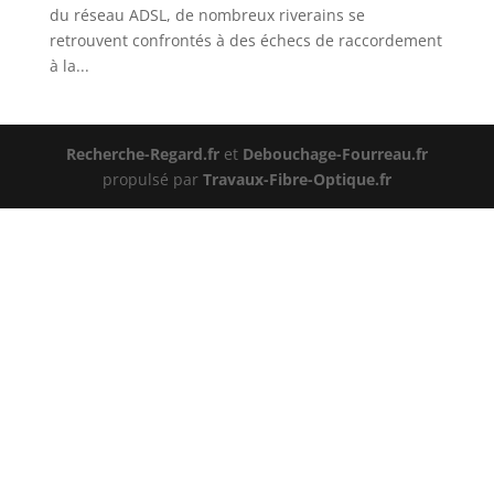
du réseau ADSL, de nombreux riverains se
retrouvent confrontés à des échecs de raccordement
à la...
Recherche-Regard.fr
et
Debouchage-Fourreau.fr
propulsé par
Travaux-Fibre-Optique.fr