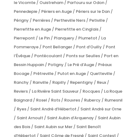
le Vicomte / Ouistreham / Parfouru sur Odon /
Pennedepie / Périers en Auge / Périers sur le Dan /
Périgny / Perrières / Pertheville Ners / Petiville /
Pierrefitte en Auge / Pierrefitte en Cinglais /
Pierrepont / Le Pin / Planquery / Plumetot / La
Pommeraye / Pont Bellanger / Pont d’Ouilly / Pont
l’Évêque / Pontécoulant / Ponts sur Seulles / Port en
Bessin Huppain / Potigny / Le Pré d’Auge / Préaux
Bocage / Prêtreville / Putot en Auge / Quetteville /
Ranchy / Ranville / Rapilly / Repentigny / Reux /
Reviers / La Rivière Saint Sauveur / Rocques / La Roque
Baignard / Rosel / Rots / Rouvres / Rubercy / Rumesnil
/ Ryes / Saint André d’Hébertot / Saint André sur Orne
/ Saint Arnoult / Saint Aubin d’Arquenay / Saint Aubin
des Bois / Saint Aubin sur Mer / Saint Benoît
d’Hébertot / Saint Côme de Fresné / Saint Contest /