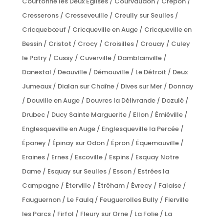
Courtonne les Deux Églises / Courvaudon / Crépon /
Cresserons / Cresseveuille / Creully sur Seulles /
Cricquebœuf / Cricqueville en Auge / Cricqueville en
Bessin / Cristot / Crocy / Croisilles / Crouay / Culey
le Patry / Cussy / Cuverville / Damblainville /
Danestal / Deauville / Démouville / Le Détroit / Deux
Jumeaux / Dialan sur Chaîne / Dives sur Mer / Donnay
/ Douville en Auge / Douvres la Délivrande / Dozulé /
Drubec / Ducy Sainte Marguerite / Ellon / Émiéville /
Englesqueville en Auge / Englesqueville la Percée /
Épaney / Épinay sur Odon / Épron / Équemauville /
Eraines / Ernes / Escoville / Espins / Esquay Notre
Dame / Esquay sur Seulles / Esson / Estrées la
Campagne / Éterville / Étréham / Évrecy / Falaise /
Fauguernon / Le Faulq / Feuguerolles Bully / Fierville
les Parcs / Firfol / Fleury sur Orne / La Folie / La