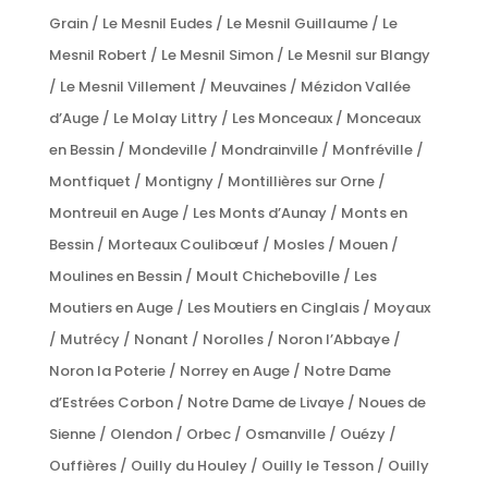
Grain / Le Mesnil Eudes / Le Mesnil Guillaume / Le
Mesnil Robert / Le Mesnil Simon / Le Mesnil sur Blangy
/ Le Mesnil Villement / Meuvaines / Mézidon Vallée
d’Auge / Le Molay Littry / Les Monceaux / Monceaux
en Bessin / Mondeville / Mondrainville / Monfréville /
Montfiquet / Montigny / Montillières sur Orne /
Montreuil en Auge / Les Monts d’Aunay / Monts en
Bessin / Morteaux Coulibœuf / Mosles / Mouen /
Moulines en Bessin / Moult Chicheboville / Les
Moutiers en Auge / Les Moutiers en Cinglais / Moyaux
/ Mutrécy / Nonant / Norolles / Noron l’Abbaye /
Noron la Poterie / Norrey en Auge / Notre Dame
d’Estrées Corbon / Notre Dame de Livaye / Noues de
Sienne / Olendon / Orbec / Osmanville / Ouézy /
Ouffières / Ouilly du Houley / Ouilly le Tesson / Ouilly