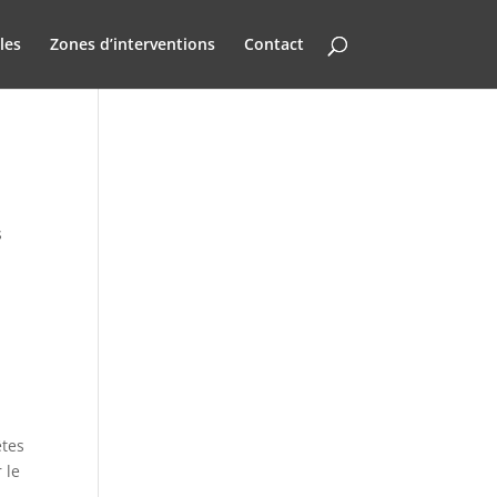
les
Zones d’interventions
Contact
s
êtes
 le