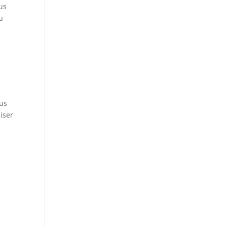
us
u
ous
iser
s