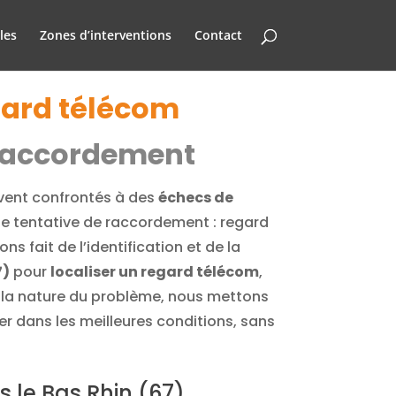
les
Zones d’interventions
Contact
egard télécom
e raccordement
uvent confrontés à des
échecs de
ne tentative de raccordement : regard
fait de l’identification et de la
7)
pour
localiser un regard télécom
,
t la nature du problème, nous mettons
er dans les meilleures conditions, sans
s le Bas Rhin (67)