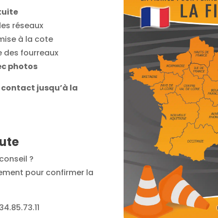
tuite
 des réseaux
mise à la cote
ge des fourreaux
ec photos
 contact jusqu’à la
ute
conseil ?
ement pour confirmer la
.34.85.73.11