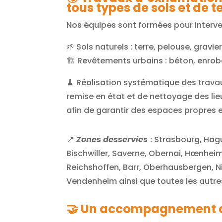
tous types de sols et de t
Nos équipes sont formées pour interven
🌱 Sols naturels : terre, pelouse, gravie
🏗️ Revêtements urbains : béton, enro
🧹 Réalisation systématique des trava
remise en état et de nettoyage des lieu
afin de garantir des espaces propres e
📍
Zones desservies
:
Strasbourg, Hagu
Bischwiller, Saverne, Obernai, Hœnhei
Reichshoffen, Barr, Oberhausbergen, 
Vendenheim
ainsi que toutes les autr
🤝
Un accompagnement 