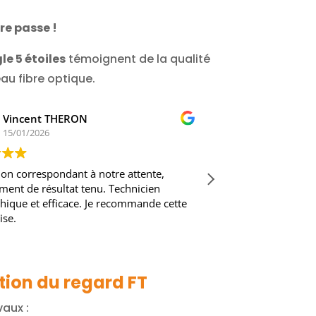
re passe !
le 5 étoiles
témoignent de la qualité
au fibre optique.
ERON
kristof NITECKI
14/01/2026
dant à notre attente,
Entreprise sérieuse qui tient
tat tenu. Technicien
problématique d'installation 
cace. Je recommande cette
la recherche du moindre cou
chantier propre et amabilité d
je recommande vivement
Lire la suite
tion du regard FT
vaux :