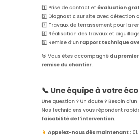
1️⃣ Prise de contact et
évaluation gra
2️⃣ Diagnostic sur site avec détection
3️⃣ Travaux de terrassement pour la re
4️⃣ Réalisation des travaux et aiguilla
5️⃣ Remise d’un
rapport technique av
🎯 Vous êtes accompagné
du premier
remise du chantier
.
📞
Une équipe à votre éco
Une question ? Un doute ? Besoin d’un 
Nos techniciens vous répondent rapid
faisabilité de l’intervention
.
📱
Appelez-nous dès maintenant
: 01