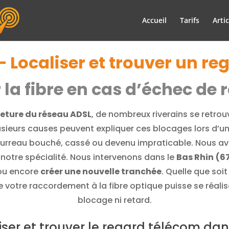
Accueil
Tarifs
Artic
– Localiser et trouver un r
r la fibre en cas d’échec d
eture du réseau ADSL
, de nombreux riverains se retro
lusieurs causes peuvent expliquer ces blocages lors d’u
rreau bouché, cassé ou devenu impraticable. Nous avons 
notre spécialité. Nous intervenons dans le
Bas Rhin
(6
 ou encore
créer une nouvelle tranchée
. Quelle que soi
ue votre raccordement à la fibre optique puisse se réalis
blocage ni retard.
iser et trouver le regard télécom dan