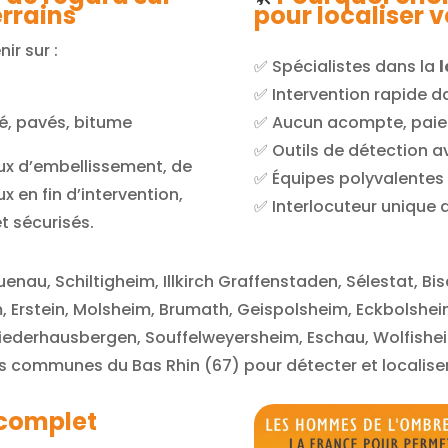
errains
pour localiser 
ir sur :
✅ Spécialistes dans la
l
r
✅ Intervention rapide d
bé, pavés, bitume
✅ Aucun acompte, paiem
✅ Outils de détection a
ux d’embellissement, de
✅ Équipes polyvalentes
x en fin d’intervention,
✅ Interlocuteur unique du
t sécurisés.
enau, Schiltigheim, Illkirch Graffenstaden, Sélestat, Bi
m, Erstein, Molsheim, Brumath, Geispolsheim, Eckbolsh
Niederhausbergen, Souffelweyersheim, Eschau, Wolfishe
es communes du Bas Rhin (67) pour détecter et localise
complet