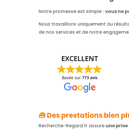
Notre promesse est simple :
vous ne pa
Nous travaillons uniquement au résultat
de nos services et de notre engagemen
Ant
19/
EXCELLENT
Merci à Joh
pour passer
Basée sur
773 avis
PTT lors de 
🧰
Des prestations bien p
Recherche-Regard.fr assure
une pris