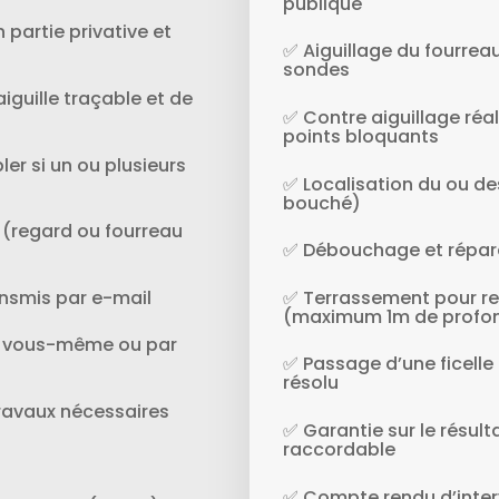
publique
 partie privative et
✅ Aiguillage du fourreau 
sondes
aiguille traçable et de
✅ Contre aiguillage réal
points bloquants
ler si un ou plusieurs
✅ Localisation du ou d
bouché)
 (regard ou fourreau
✅ Débouchage et répara
nsmis par e-mail
✅ Terrassement pour re
(maximum 1m de profo
aux vous-même ou par
✅ Passage d’une ficelle 
résolu
travaux nécessaires
✅ Garantie sur le résult
raccordable
✅ Compte rendu d’inter