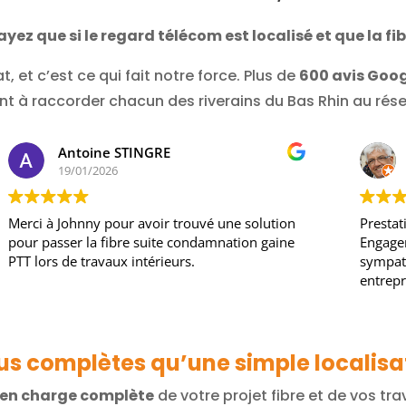
yez que si le regard télécom est localisé et que la fib
, et c’est ce qui fait notre force. Plus de
600 avis Goog
t à raccorder chacun des riverains du Bas Rhin au rése
oine STINGRE
Vincent TH
01/2026
15/01/2026
nny pour avoir trouvé une solution
Prestation correspon
 la fibre suite condamnation gaine
Engagement de résul
travaux intérieurs.
sympathique et effi
entreprise.
lus complètes qu’une simple localisa
e en charge complète
de votre projet fibre et de vos tra