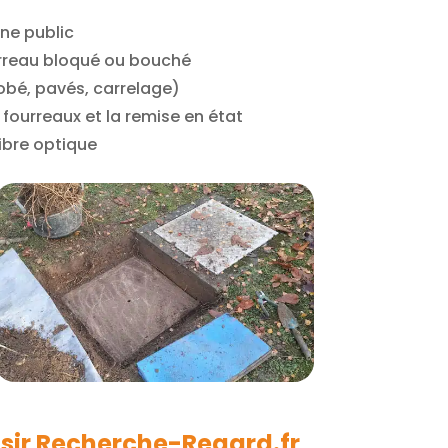
ne public
ourreau bloqué ou bouché
obé, pavés, carrelage)
e fourreaux et la remise en état
fibre optique
sir Recherche-Regard.fr